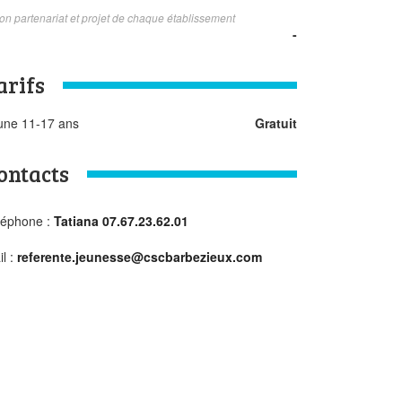
on partenariat et projet de chaque établissement
-
arifs
une 11-17 ans
Gratuit
ontacts
léphone :
Tatiana 07.67.23.62.01
l :
referente.jeunesse@cscbarbezieux.com