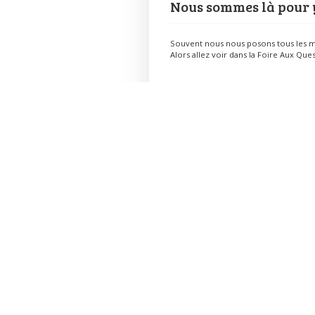
Nous sommes là pour 
Souvent nous nous posons tous les m
Alors allez voir dans la Foire Aux Ques
Vous souhaitez prendre connaissance
Le Centre Socioculturel
Un centre socioculturel, c’est une équipe, compos
de bénévoles et de professionnels salariés. Le cent
socioculturel du barbezilien est géré par une
association de type loi 1901.
En savoir plus