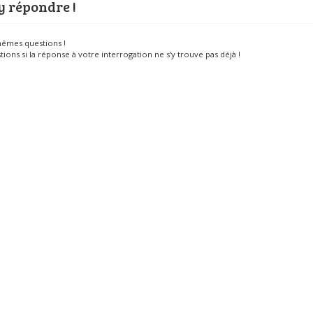
y répondre !
êmes questions !
tions si la réponse à votre interrogation ne s'y trouve pas déjà !
 ou revoir des événements passés
Partenaires
Se
ée
L’
re
Pe
En
Je
Fa
Pô