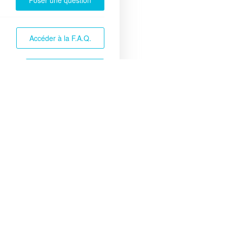
Poser une question
Accéder à la F.A.Q.
Accéder au Blog
rvices
Accès rapide
accueil du CSC
Tous les évènements
tite enfance
Nos partenaires
fance
Foire Aux Questions
unesse
Page d’accueil
milles
le numérique