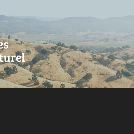
es
turel