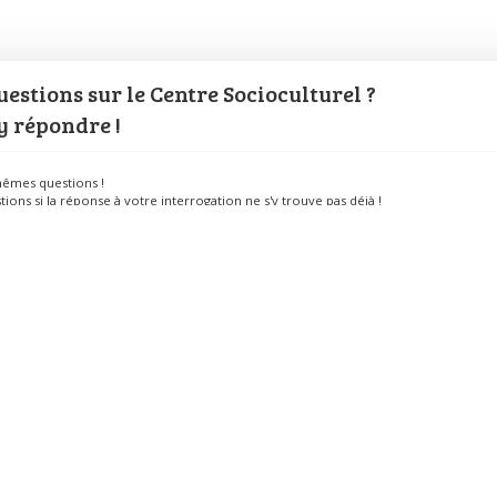
estions sur le Centre Socioculturel ?
y répondre !
êmes questions !
tions si la réponse à votre interrogation ne s'y trouve pas déjà !
 ou revoir des événements passés
Partenaires
Se
ée
L’