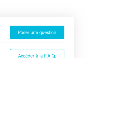
Poser une question
Accéder à la F.A.Q.
Accéder au Blog
rvices
Accès rapide
accueil du CSC
Tous les évènements