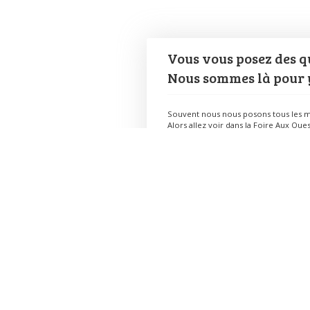
Vous vous posez des qu
Nous sommes là pour 
Souvent nous nous posons tous les m
Alors allez voir dans la Foire Aux Ques
Vous souhaitez prendre connaissance
Le Centre Socioculturel
Un centre socioculturel, c’est une équipe, compos